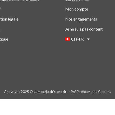
V
Mon compte
ion légale
Nos engagements
Q
Je ne suis pas content
tique
CH-FR
Copyright 2025 ©
Lumberjack’s snack
–
Préférences des Cookies