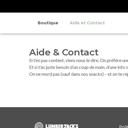
Boutique
Aide et Contact
Aide & Contact
Si t’es pas content, viens nous le dire. On préfère un
Et si t’as juste besoin d’un coup de main, d’une info 
On ne mord pas (sauf dans nos snacks) – et on te r
Poli